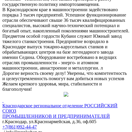
государственную политику импортозамещения.
В Краснодарском крае в машиностроении задействовано
порядка 3 тысяч предприятий. Успешное функционирование
отрасли обеспечивают свыше 36 тысяч квалифицированных
специалистов, высокий научно-технический потенциал и
богатый опыт, накопленный поколениями машиностроителей.
Предметом особой гордости Кубани служит Южный завод
тяжелого станкостроения. Предприятие возродило в
Краснодаре выпуск токарно-карусельных станков и
обрабатывающих центров на базе легендарного завода
имении Седина. Оборудование востребовано в ведущих
отраслях промышленности - энерго- и атомном
машиностроении, авиастроение и металлургии. л
Дорогие верность своему делу! Уверены, что компетентность
и целеустремленность помогут вам добиться новых успехов
Желаем крепкого здоровья, мира, стабильности и
благополучия!
Краснодарское региональное отделение
РОССИЙСКИЙ
СОЮЗ
ПРОМЫШЛЕННИКОВ И ПРЕДПРИНИМАТЕЛЕЙ
г.Краснодар, ул.Красноармейская, д.36, оф.605
+7(861)992-44-47