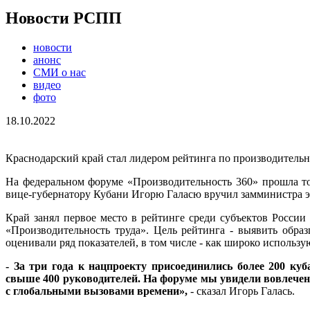
Новости РСПП
новости
анонс
СМИ о нас
видео
фото
18.10.2022
Краснодарский край стал лидером рейтинга по производительн
На федеральном форуме «Производительность 360» прошла то
вице-губернатору Кубани Игорю Галасю вручил замминистра э
Край занял первое место в рейтинге среди субъектов Росси
«Производительность труда». Цель рейтинга - выявить обра
оценивали ряд показателей, в том числе - как широко использ
- За три года к нацпроекту присоединились более 200 к
свыше 400 руководителей. На форуме мы увидели вовлеченн
с глобальными вызовами времени»,
- сказал Игорь Галась.