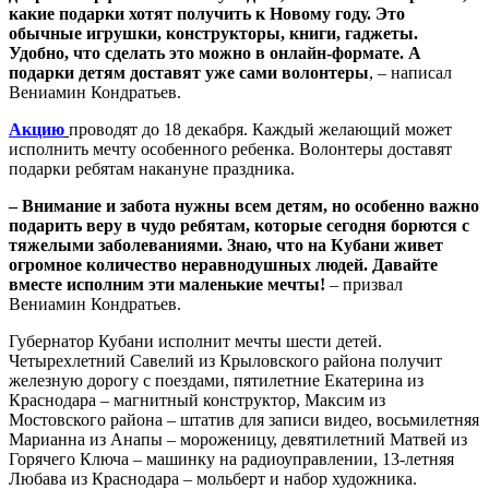
какие подарки хотят получить к Новому году. Это
обычные игрушки, конструкторы, книги, гаджеты.
Удобно, что сделать это можно в онлайн-формате. А
подарки детям доставят уже сами волонтеры
, – написал
Вениамин Кондратьев.
Акцию
проводят до 18 декабря. Каждый желающий может
исполнить мечту особенного ребенка. Волонтеры доставят
подарки ребятам накануне праздника.
– Внимание и забота нужны всем детям, но особенно важно
подарить веру в чудо ребятам, которые сегодня борются с
тяжелыми заболеваниями. Знаю, что на Кубани живет
огромное количество неравнодушных людей. Давайте
вместе исполним эти маленькие мечты!
– призвал
Вениамин Кондратьев.
Губернатор Кубани исполнит мечты шести детей.
Четырехлетний Савелий из Крыловского района получит
железную дорогу с поездами, пятилетние Екатерина из
Краснодара – магнитный конструктор, Максим из
Мостовского района – штатив для записи видео, восьмилетняя
Марианна из Анапы – мороженицу, девятилетний Матвей из
Горячего Ключа – машинку на радиоуправлении, 13-летняя
Любава из Краснодара – мольберт и набор художника.