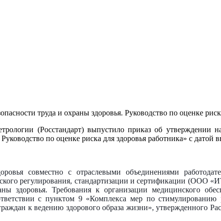
асности труда и охраны здоровья. Руководство по оценке риск
етрологии (Росстандарт) выпустило приказ об утверждении 
уководство по оценке риска для здоровья работника» с датой вв
ровья совместно с отраслевыми объединениями работодате
кого регулирования, стандартизации и сертификации (ООО «И
ны здоровья. Требования к организации медицинского обес
ответствии с пунктом 9 «Комплекса мер по стимулированию 
граждан к ведению здорового образа жизни», утвержденного Р