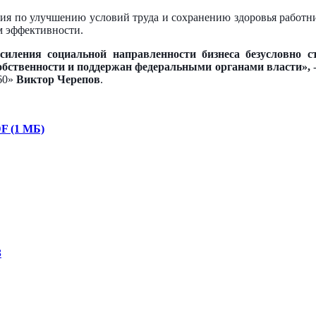
ия по улучшению условий труда и сохранению здоровья работн
м эффективности.
иления социальной направленности бизнеса безусловно 
бственности и поддержан федеральными органами власти»,
-
360»
Виктор Черепов
.
F (1 МБ)
З