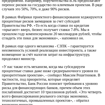
предприятий. Например, поручительства ВЭБ предполагают
перенос рисков на государство по ключевым проектам. В ряде
случаев это 50%, 70%, и даже 90% рисков.
В рамках Фабрики проектного финансирования хеджируются
процентные рисков заемщиков за счет субсидий
Правительства РФ. «То есть когда ставки по кредитам
«прыгают» вверх, бизнес получает ставки 7-8%. Мы в
прошлом году компенсировали 20 миллиардов рублей, чтобы
сгладить эти пики для экономики», - напомнил он.
В рамках еще одного механизма - СЗПК – гарантируется
неизменность условий реализации инвестпроекта, а также
возмещение за счёт налогов затрат на инфраструктуру,
продолжил министр.
«У нас также есть механизм, когда мы субсидируем
процентные ставки даже ниже среднерыночного уровня по
приоритетным проектам», - сообщил Максим Решетников. В
частности, под приоритеты, которые определяет
Правительство, Банк России понизит требования к уровню
риска для финансирующих банков, причем объем этих
послаблений достигнет 10 триллионов рублей. «Это четверть
всего финансирования реального сектора экономики,
технологичных, промышленных проектов», - обратил
внимание министр.