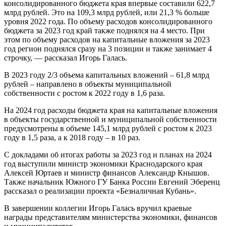
консолидированного бюджета края впервые составили 622,7
млрд рублей. Это на 109,3 млрд рублей, или 21,3 % больше
уровня 2022 года. По объему расходов консолидированного
бюджета за 2023 год край также поднялся на 4 место. При
этом по объему расходов на капитальные вложения за 2023
год регион поднялся сразу на 3 позиции и также занимает 4
строчку, — рассказал Игорь Галась.
В 2023 году 2/3 объема капитальных вложений – 61,8 млрд
рублей – направлено в объекты муниципальной
собственности с ростом к 2022 году в 1,6 раза.
На 2024 год расходы бюджета края на капитальные вложения
в объекты государственной и муниципальной собственности
предусмотрены в объеме 145,1 млрд рублей с ростом к 2023
году в 1,5 раза, а к 2018 году – в 10 раз.
С докладами об итогах работы за 2023 год и планах на 2024
год выступили министр экономики Краснодарского края
Алексей Юртаев и министр финансов Александр Кнышов.
Также начальник Южного ГУ Банка России Евгений Эберенц
рассказал о реализации проекта «Безналичная Кубань».
В завершении коллегии Игорь Галась вручил краевые
награды представителям министерства экономики, финансов