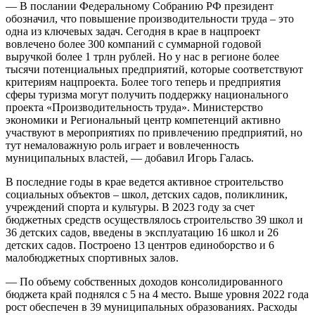
— В послании Федеральному Cобранию РФ президент
обозначил, что повышение производительности труда – это
одна из ключевых задач. Сегодня в крае в нацпроект
вовлечено более 300 компаний с суммарной годовой
выручкой более 1 трлн рублей. Но у нас в регионе более
тысячи потенциальных предприятий, которые соответствуют
критериям нацпроекта. Более того теперь и предприятия
сферы туризма могут получить поддержку национального
проекта «Производительность труда». Министерство
экономики и Региональный центр компетенций активно
участвуют в мероприятиях по привлечению предприятий, но
тут немаловажную роль играет и вовлеченность
муниципальных властей, — добавил Игорь Галась.
В последние годы в крае ведется активное строительство
социальных объектов – школ, детских садов, поликлиник,
учреждений спорта и культуры. В 2023 году за счет
бюджетных средств осуществлялось строительство 39 школ и
36 детских садов, введены в эксплуатацию 16 школ и 26
детских садов. Построено 13 центров единоборство и 6
малобюджетных спортивных залов.
— По объему собственных доходов консолидированного
бюджета край поднялся с 5 на 4 место. Выше уровня 2022 года
рост обеспечен в 39 муниципальных образованиях. Расходы