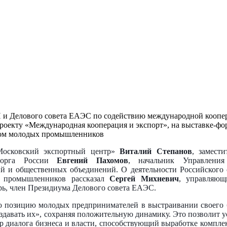
П и Делового совета ЕАЭС по содействию международной коопе
проекту «Международная кооперация и экспорт», на выставке-ф
бом молодых промышленников
Московский экспортный центр»
Виталий Степанов
, замест
торга России
Евгений Пахомов
, начальник Управления
ий и общественных объединений. О деятельности Российског
х промышленников рассказал
Сергей Михневич
, управляющ
рь, член Президиума Делового совета ЕАЭС.
 позицию молодых предпринимателей в выстраивании своего б
здавать их», сохраняя положительную динамику. Это позволит у
тер диалога бизнеса и власти, способствующий выработке комп