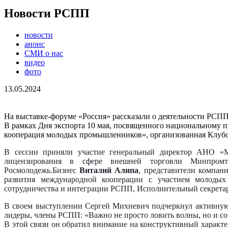
Новости РСПП
новости
анонс
СМИ о нас
видео
фото
13.05.2024
На выставке-форуме «Россия» рассказали о деятельности РСП
В рамках Дня экспорта 10 мая, посвященного национальному 
кооперация молодых промышленников», организованная Клу
В сессии приняли участие генеральный директор АНО «
лицензирования в сфере внешней торговли Минпром
Росмолодежь.Бизнес
Виталий Алипа
, представители компан
развития международной кооперации с участием молоды
сотрудничества и интеграции РСПП, Исполнительный секрета
В своем выступлении Сергей Михневич подчеркнул активную
лидеры, члены РСПП: «Важно не просто ловить волны, но и со
В этой связи он обратил внимание на конструктивный харак