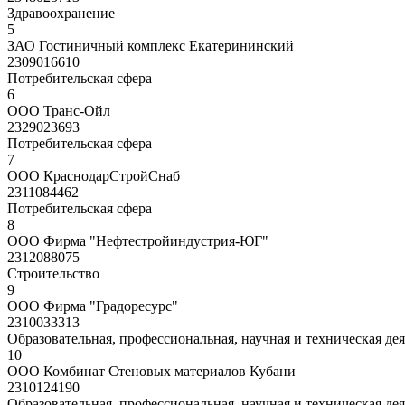
Здравоохранение
5
ЗАО Гостиничный комплекс Екатерининский
2309016610
Потребительская сфера
6
ООО Транс-Ойл
2329023693
Потребительская сфера
7
ООО КраснодарСтройСнаб
2311084462
Потребительская сфера
8
ООО Фирма "Нефтестройиндустрия-ЮГ"
2312088075
Строительство
9
ООО Фирма "Градоресурс"
2310033313
Образовательная, профессиональная, научная и техническая де
10
ООО Комбинат Стеновых материалов Кубани
2310124190
Образовательная, профессиональная, научная и техническая де